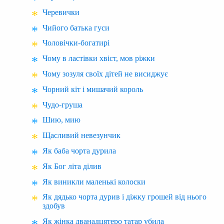
Черевички
Чийого батька гуси
Чоловічки-богатирі
Чому в ластівки хвіст, мов ріжки
Чому зозуля своїх дітей не висиджує
Чорний кіт і мишачий король
Чудо-груша
Шию, мию
Щасливий невезунчик
Як баба чорта дурила
Як Бог літа ділив
Як виникли маленькі колоски
Як дядько чорта дурив і діжку грошей від нього
здобув
Як жінка дванадцятеро татар убила