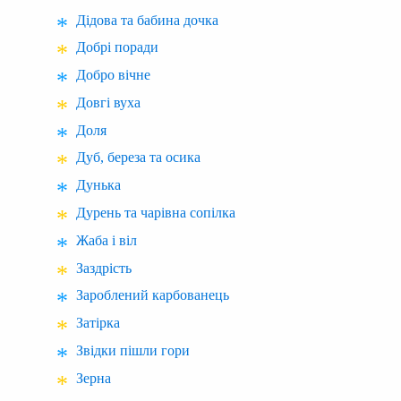
Дідова та бабина дочка
Добрі поради
Добро вічне
Довгі вуха
Доля
Дуб, береза та осика
Дунька
Дурень та чарівна сопілка
Жаба і віл
Заздрість
Зароблений карбованець
Затірка
Звідки пішли гори
Зерна