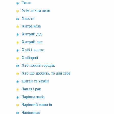
Тягло
Усім лихам лихо
Хвости
Хитра коза
Хитрий дід
Хитрий лис
Хліб і золото
Хлібороб
Хто помив горщик
Хто що зробить, то для себе
Циган та хазяїн
Чапля і рак
Чарівна жаба
Чарівний макогін
Чарівниця