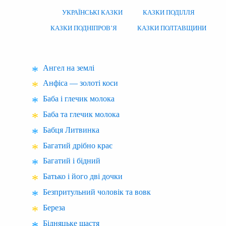
УКРАЇНСЬКІ КАЗКИ
КАЗКИ ПОДІЛЛЯ
КАЗКИ ПОДНІПРОВ’Я
КАЗКИ ПОЛТАВЩИНИ
Ангел на землі
Анфіса — золоті коси
Баба і глечик молока
Баба та глечик молока
Бабця Литвинка
Багатий дрібно крає
Багатий і бідний
Батько і його дві дочки
Безпритульний чоловік та вовк
Береза
Бідняцьке щастя