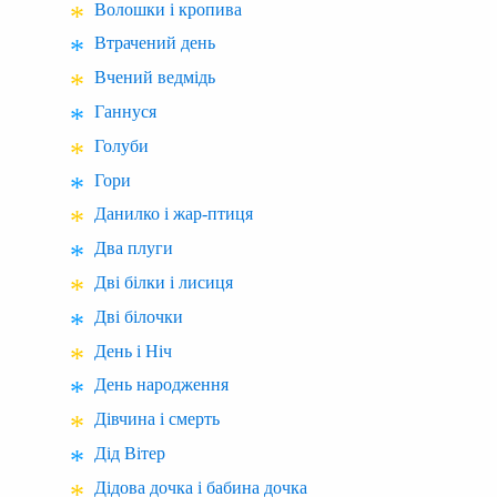
Волошки і кропива
Втрачений день
Вчений ведмідь
Ганнуся
Голуби
Гори
Данилко і жар-птиця
Два плуги
Дві білки і лисиця
Дві білочки
День і Ніч
День народження
Дівчина і смерть
Дід Вітер
Дідова дочка і бабина дочка