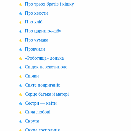
Про трьох братів і кішку
Про хвости
Про хліб
Про царицю-жабу
Про чумака
Провчили
«Роботяща» донька
Свідок перекотиполе
Свічки
Святе подриганіє
Серце батька й матері
Сестри — квіти
Сила любові
Скрута
Скупа господиня