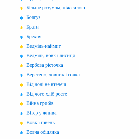
Більше розумом, ніж силою
Боягуз
Брати
Брехня
Ведмідь-наймит
Ведмідь, вовк і лисиця
Вербова рісточка
Веретено, човник і голка
Від долі не втечеш
Від чого хліб росте
Війна грибів
Вітер у жнива
Вовк і півень
Вовча обіцянка