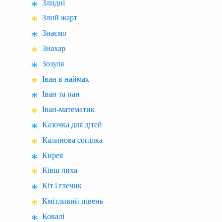
Злидні
Злий жарт
Знаємо
Знахар
Зозуля
Іван в наймах
Іван та пан
Іван-математик
Казочка для дітей
Калинова сопілка
Кирея
Ківш лиха
Кіт і глечик
Кмітливий півень
Ковалі