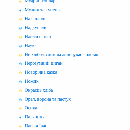
Мудрий гончар
Мужик та купець
На сповіді
Надкушене
Наймит і пан
Наука
Не хлібом єдиним жив буває чоловік
Нерозумний циган
Новорічна казка
Ножик
Окраєць хліба
Орел, ворона та пастух
Осика
Паляниця
Пан та Іван