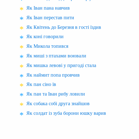
Як Іван пана навчив
Як Іван перестав пити
Як Квітень до Березня в гості їздив
Як коні говорили
Як Микола топився
Як миші з птахами воювали
Як мишка левові у пригоді стала
Як наймит попа провчив
Як пан сіно їв
Як пан та Іван рибу ловили
Як собака собі друга знайшов
Як солдат із зуба борони юшку варив