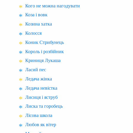
Кого не можна нагодувати
Коза і вовк
Козина хатка
Колосся
Коник Стрибунець
Король і розбійник
Криниця Лукаша
Ласий пес
Ледача жінка
Ледача невістка
Лисиця і яструб
Лиска та горобець
Лісова школа
Любов як вітер