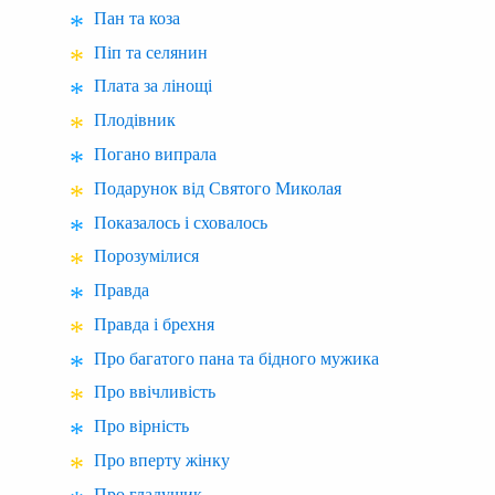
Пан та коза
Піп та селянин
Плата за лінощі
Плодівник
Погано випрала
Подарунок від Святого Миколая
Показалось і сховалось
Порозумілися
Правда
Правда і брехня
Про багатого пана та бідного мужика
Про ввічливість
Про вірність
Про вперту жінку
Про гладущик