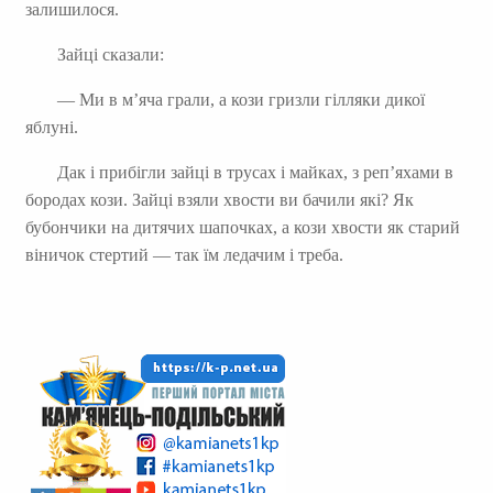
залишилося.
Зайці сказали:
— Ми в м’яча грали, а кози гризли гілляки дикої
яблуні.
Дак і прибігли зайці в трусах і майках, з реп’яхами в
бородах кози. Зайці взяли хвости ви бачили які? Як
бубончики на дитячих шапочках, а кози хвости як старий
віничок стертий — так їм ледачим і треба.