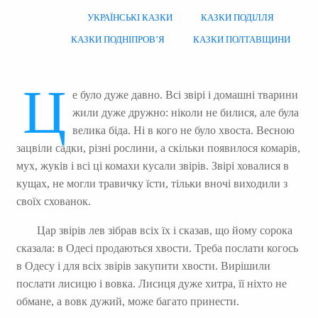
УКРАЇНСЬКІ КАЗКИ
КАЗКИ ПОДІЛЛЯ
КАЗКИ ПОДНІПРОВ’Я
КАЗКИ ПОЛТАВЩИНИ
Ц
е було дуже давно. Всі звірі і домашні тварини
жили дуже дружно: ніколи не билися, але була
велика біда. Ні в кого не було хвоста. Весною
зацвіли садки, різні рослини, а скільки появилося комарів,
мух, жуків і всі ці комахи кусали звірів. Звірі ховалися в
кущах, не могли травичку їсти, тільки вночі виходили з
своїх схованок.
Цар звірів лев зібрав всіх їх і сказав, що йому сорока
сказала: в Одесі продаються хвости. Треба послати когось
в Одесу і для всіх звірів закупити хвости. Вирішили
послати лисицю і вовка. Лисиця дуже хитра, її ніхто не
обмане, а вовк дужий, може багато принести.