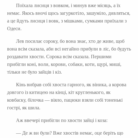
Поїхала лисиця з вовком, і минув вже місяць, а їх
немає. Якось вночі щось загуркотіло, зашуміло, дивляться,
а це йдуть лисиця і вовк, з мішками, сумками приїхали з
Одеси.
Лев посилає сороку, бо вона знає, хто де живе, щоб
вона всім сказала, аби всі негайно прибули в ліс, бо будуть
роздавати хвости. Сорока всім сказала. Першими
прибігли коні, воли, корови, собаки, коти, щурі, миші,
тільки не було зайців і кіз.
Кінь вибрав собі хвоста гарного, як віника, а корова
довгого із китицею на кінці, кіт кругленького, як
ковбаску, білочка — віяло, пацюки взяли собі тоненькі
гострі, як шила.
Аж ввечері прибігли по хвости зайці і коза:
— Де ж ви були? Вже хвостів немає, оце беріть що