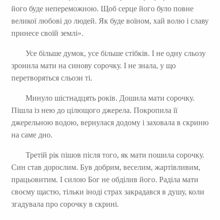
його буде непереможною. Щоб серце його було повне
великої любові до людей. Як буде воїном, хай волю і славу
принесе своїй землі».
Усе більше думок, усе більше стібків. І не одну сльозу
зронила мати на синову сорочку. І не знала, у що
перетворяться сльози ті.
Минуло шістнадцять років. Дошила мати сорочку.
Пішла із нею до цілющого джерела. Покропила її
джерельною водою, вернулася додому і заховала в скриню
на саме дно.
Третій рік пішов після того, як мати пошила сорочку.
Син став дорослим. Був добрим, веселим, жартівливим,
працьовитим. І силою Бог не обділив його. Раділа мати
своєму щастю, тільки іноді страх закрадався в душу, коли
згадувала про сорочку в скрині.