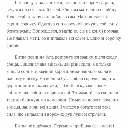
І от знову запалали хати, засвистіли ворожі стріли,
зачувся плач у кожній оселі. Збирала мати сина на війну.
Лук і стріли, коня син вибирав сам. Мати витягла зі
скрині сорочку. Одягнув син сорочку і почув у собі силу
богатирську. Попрощався, з матір’ю, сів на коня і помчав.
Не плакала мати, бо виплакала всі сльози, шиючи сорочку
синові.
Битва повинна була розпочатися зранку, після сходу
сонця. Зійшлися два війська, дві різні сили. Як тільки
зійшло сонце, побачили вороги незвичайного воїна в
нашому війську. На воїнові була срібна сорочка, вкрита
дорогоцінними каменями, які виблискували таким
світлом, що сліпили ворогам очі. То мамині сльози стали
такими блискучими каменями. Не могли вороги зрушити
з місця, заніміли всі з дива. І чулася в богатиреві така
сила, що випадали з ворожих рук луки зі стрілами.
Битва не відбулася. Перемога прийшла без смерті і