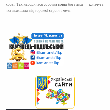
крові. Так народилася сорочка воїна-богатиря — кольчуга,
яка захищала від ворожої стріли і меча.