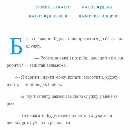
УКРАЇНСЬКІ КАЗКИ
КАЗКИ ПОДІЛЛЯ
КАЗКИ ПОДНІПРОВ’Я
КАЗКИ ПОЛТАВЩИНИ
Б
уло це давно. Бідняк став проситися до багача на
службу.
— Робітники мені потрібні, але що ти вмієш
робити? — запитав вельможа.
— Я варити і пекти можу, копати, молотити, худобу
пасти, — відповідав бідняк.
— А яку ти плату бажаєш за свою службу у мене за
рік?
— Та небагато. Будете мене одівати, годувати та
дванадцять рублів на рік давати.