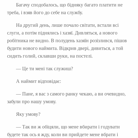
Багачу сподобалось, що бідняку багато платити не
треба, і взяв його до себе на службу.
На другий день, лише почало світати, встали всі
слуги, а потім піднялись і хазяї. Дивляться, а нового
робітника не видно. В полудень хазяїн розізлився, пішов
будити нового наймита. Відкрив двері, дивиться, а той
сидить голий, склавши руки, на постелі.
— Це ти мені так служиш?
А наймит відповідає:
— Пане, я вас з самого ранку чекаю, а ви очевидно,
забули про нашу умову.
Яку умову?
— Так ви ж обіцяли, що мене вбирати і годувати
будете так ось я жду, коли ви прийдете мене вбрати і