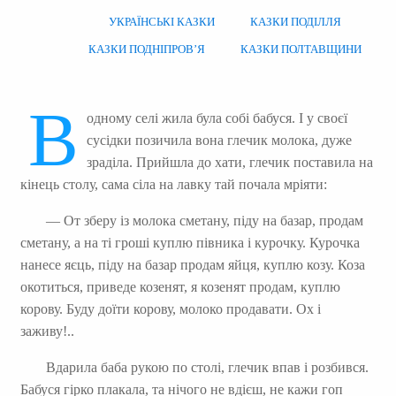
УКРАЇНСЬКІ КАЗКИ
КАЗКИ ПОДІЛЛЯ
КАЗКИ ПОДНІПРОВ’Я
КАЗКИ ПОЛТАВЩИНИ
В
одному селі жила була собі бабуся. І у своєї
сусідки позичила вона глечик молока, дуже
зраділа. Прийшла до хати, глечик поставила на
кінець столу, сама сіла на лавку тай почала мріяти:
— От зберу із молока сметану, піду на базар, продам
сметану, а на ті гроші куплю півника і курочку. Курочка
нанесе яєць, піду на базар продам яйця, куплю козу. Коза
окотиться, приведе козенят, я козенят продам, куплю
корову. Буду доїти корову, молоко продавати. Ох і
заживу!..
Вдарила баба рукою по столі, глечик впав і розбився.
Бабуся гірко плакала, та нічого не вдієш, не кажи гоп