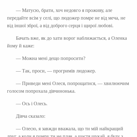
— Матусю, брати, хоч недовго я проживу, але
передайте всім у селі, що людожер помре не від меча, не
від іншої зброї, а від доброго серця і щирої любові.
Бачать вже, як до хати ворог наближається, а Оленка
йому й каже:
— Можна мені дещо попросити?
— Так, проси, — прогримів людожер.
— Приведи мені Олеся, попрощатися, — хвилюючим
голосом попрохала дівчинонька.
— Ось і Олесь.
Дівча сказало:
— Олесю, я завжди вважала, що ти мій найкращий
друг, а коли я помру ти не плач, а щастя шукай, я буду з