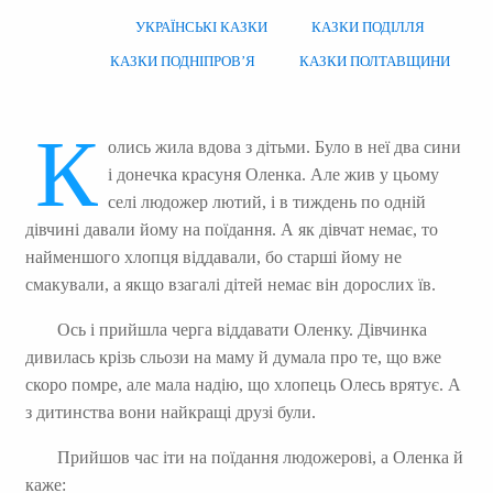
УКРАЇНСЬКІ КАЗКИ
КАЗКИ ПОДІЛЛЯ
КАЗКИ ПОДНІПРОВ’Я
КАЗКИ ПОЛТАВЩИНИ
К
олись жила вдова з дітьми. Було в неї два сини
і донечка красуня Оленка. Але жив у цьому
селі людожер лютий, і в тиждень по одній
дівчині давали йому на поїдання. А як дівчат немає, то
найменшого хлопця віддавали, бо старші йому не
смакували, а якщо взагалі дітей немає він дорослих їв.
Ось і прийшла черга віддавати Оленку. Дівчинка
дивилась крізь сльози на маму й думала про те, що вже
скоро помре, але мала надію, що хлопець Олесь врятує. А
з дитинства вони найкращі друзі були.
Прийшов час іти на поїдання людожерові, а Оленка й
каже: