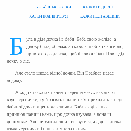
УКРАЇНСЬКІ КАЗКИ
КАЗКИ ПОДІЛЛЯ
КАЗКИ ПОДНІПРОВ’Я
КАЗКИ ПОЛТАВЩИНИ
Б
ула в діда дочка і в баби. Баба свою жаліла, а
дідову била, ображала і казала, щоб вивіз її в ліс,
прив’язав до дерева, щоб її вовки з’їли. Повіз дід
дочку в ліс.
Але стало шкода рідної дочки. Він її забрав назад
додому.
А ходив по хатах панич з черевичком: хто з дівчат
взує черевички, ту й засватає панич. От приходить він до
бабиної дочки міряти черевички. Баба зраділа, що
прийшов панич і каже, щоб дочка взувала, а вона їй
допоможе. Але не змогла лінивця взутися, а дідова дочка
взула черевички і пішла заміж за панича.