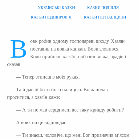
УКРАЇНСЬКІ КАЗКИ
КАЗКИ ПОДІЛЛЯ
КАЗКИ ПОДНІПРОВ’Я
КАЗКИ ПОЛТАВЩИНИ
В
овк робив одному господареві шкоду. Хазяїн
поставив на вовка капкан. Вовк зловився.
Коли прийшов хазяїн, побачив вовка, зрадів і
сказав:
— Тепер згинеш в моїх руках.
Та й давай бити його палицею. Вовк почав
проситися, а хазяїн каже:
— А ти не мав серця мені все таку кривду робити?
А вовк на це відповідає:
— Ти знаєш, чоловіче, що мені Бог призначив м’ясом