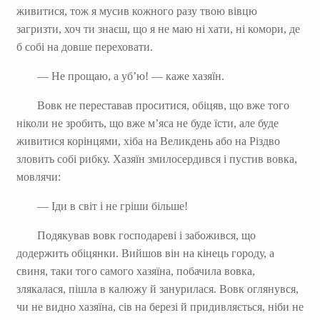
живитися, тож я мусив кожного разу твою вівцю
загризти, хоч ти знаєш, що я не маю ні хати, ні комори, де
б собі на довше переховати.
— Не прощаю, а уб’ю! — каже хазяїн.
Вовк не переставав проситися, обіцяв, що вже того
ніколи не зробить, що вже м’яса не буде їсти, але буде
живитися корінцями, хіба на Великдень або на Різдво
зловить собі рибку. Хазяїн змилосердився і пустив вовка,
мовлячи:
— Іди в світ і не гріши більше!
Подякував вовк господареві і забожився, що
додержить обіцянки. Вийшов він на кінець городу, а
свиня, таки того самого хазяїна, побачила вовка,
злякалася, пішла в калюжу й занурилася. Вовк оглянувся,
чи не видно хазяїна, сів на березі й придивляється, ніби не