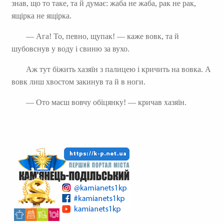
знав, що то таке, та й думає: жаба не жаба, рак не рак,
ящірка не ящірка.
— Ага! То, певно, щупак! — каже вовк, та й
шубовснув у воду і свиню за вухо.
Аж тут біжить хазяїн з палицею і кричить на вовка. А
вовк лиш хвостом закинув та й в ноги.
— Ото маєш вовчу обіцянку! — кричав хазяїн.