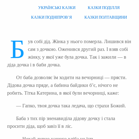
УКРАЇНСЬКІ КАЗКИ
КАЗКИ ПОДІЛЛЯ
КАЗКИ ПОДНІПРОВ’Я
КАЗКИ ПОЛТАВЩИНИ
Б
ув собі дід. Жінка у нього померла. Лишився він
сам з дочкою. Оженився другий раз. І взяв собі
жінку, у якої уже була дочка. Так і зажили — в
діда дочка і в баби дочка.
От баба дозволяє їм ходити на вечорниці — прясти.
Дідова дочка пряде, а бабина байдики б’є, нічого не
робить. Тітка Катерина, в якої були вечорниці, каже:
— Гапко, твоя дочка така ледача, що страхи Божий.
Баба з тих пір зненавиділа дідову дочку і стала
просити діда, щоб завіз її в ліс.
— Нехай дурно нашого хліба не їсть.