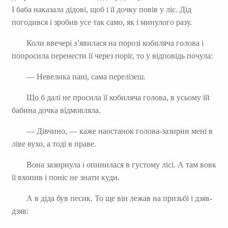
І баба наказала дідові, щоб і її дочку повів у ліс. Дід
погодився і зробив усе так само, як і минулого разу.
Коли ввечері з’явилася на порозі кобиляча голова і
попросила перенести її через поріг, то у відповідь почула:
— Невелика пані, сама перелізеш.
Що б далі не просила її кобиляча голова, в усьому їй
бабина дочка відмовляла.
— Дівчино, — каже наостанок голова-зазирни мені в
ліве вухо, а тоді в праве.
Вона зазирнула і опинилася в густому лісі. А там вовк
її вхопив і поніс не знати куди.
А в діда був песик. То ще він лежав на призьбі і дзяв-
дзяв: