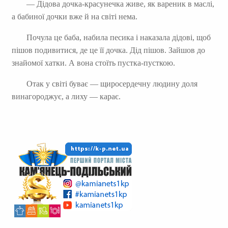
— Дідова дочка-красунечка живе, як вареник в маслі,
а бабиної дочки вже й на світі нема.
Почула це баба, набила песика і наказала дідові, щоб
пішов подивитися, де це її дочка. Дід пішов. Зайшов до
знайомої хатки. А вона стоїть пустка-пусткою.
Отак у світі буває — щиросердечну людину доля
винагороджує, а лиху — карає.