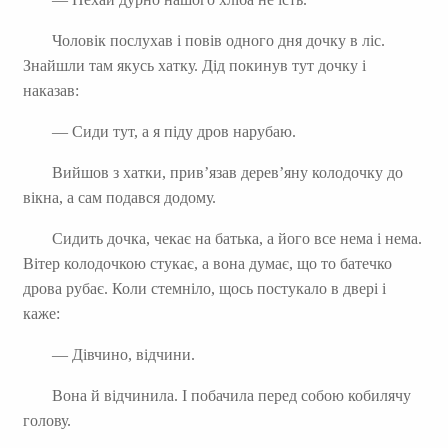
Чоловік послухав і повів одного дня дочку в ліс.
Знайшли там якусь хатку. Дід покинув тут дочку і
наказав:
— Сиди тут, а я піду дров нарубаю.
Вийшов з хатки, прив’язав дерев’яну колодочку до
вікна, а сам подався додому.
Сидить дочка, чекає на батька, а його все нема і нема.
Вітер колодочкою стукає, а вона думає, що то батечко
дрова рубає. Коли стемніло, щось постукало в двері і
каже:
— Дівчино, відчини.
Вона й відчинила. І побачила перед собою кобилячу
голову.